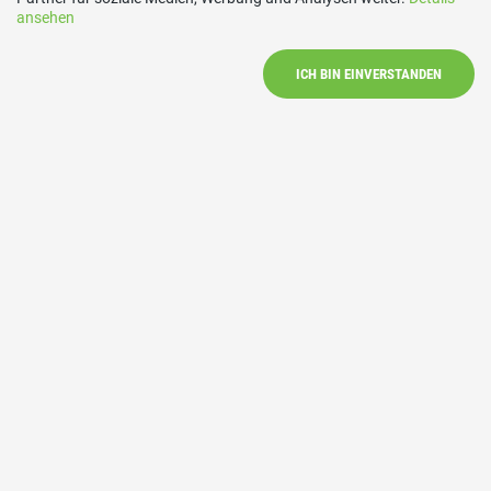
ansehen
Links
ICH BIN EINVERSTANDEN
SVP Kanton Bern
SVP Schweiz
Kontakt
Ami Bossard Gartenmann
Tel: 079 465 67 33
E-Mail: amibossard@hotmail.com
Social Media
Besuchen Sie uns bei: