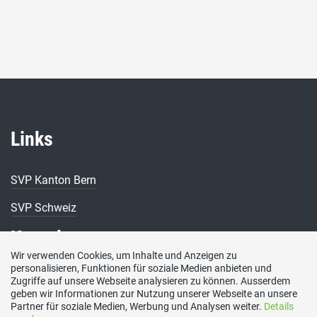
Links
SVP Kanton Bern
SVP Schweiz
Kontakt
Wir verwenden Cookies, um Inhalte und Anzeigen zu
personalisieren, Funktionen für soziale Medien anbieten und
Ami Bossard Gartenmann
Zugriffe auf unsere Webseite analysieren zu können. Ausserdem
geben wir Informationen zur Nutzung unserer Webseite an unsere
Tel: 079 465 67 33
Partner für soziale Medien, Werbung und Analysen weiter.
Details
E-Mail: amibossard@hotmail.com